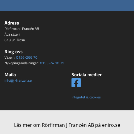
Adress
Rörfirman J Franzén AB
Åda säteri
619 91 Trosa
Ring oss
Växeln:
0156-266 70
Nyköpingsavdelningen:
0155-24 10 39
Maila
Sociala medier

info@j-franzen.se
Integritet & cookies
Läs mer om Rörfirman J Franzén AB på eniro.se