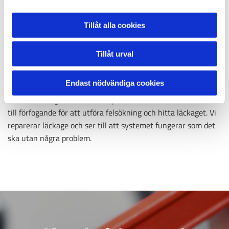
oss och skickas sedan in varvid ett förslag upprättas och
skickas till kunden. Vi säljer även storsäljaren Delta Simplex
Tillåt alla cookies
avhärdningsfilter mot kalkhaltigt vatten.
Tillåt urval
Läcksökning och reparation
Endast nödvändiga cookies
Läcker det någonstans i avloppet eller är det en
kulvertledning som läcker? Vi på Rörfirman J Franzén AB står
till förfogande för att utföra felsökning och hitta läckaget. Vi
reparerar läckage och ser till att systemet fungerar som det
ska utan några problem.