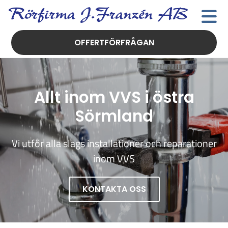
OFFERTFÖRFRÅGAN
Allt inom VVS i östra
Sörmland
Vi utför alla slags installationer och reparationer
inom VVS
KONTAKTA OSS