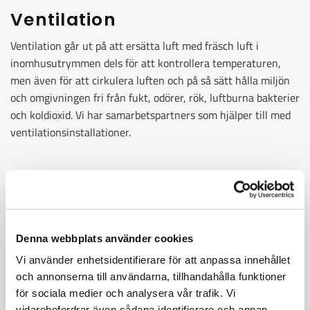
Ventilation
Ventilation går ut på att ersätta luft med fräsch luft i
inomhusutrymmen dels för att kontrollera temperaturen,
men även för att cirkulera luften och på så sätt hålla miljön
och omgivningen fri från fukt, odörer, rök, luftburna bakterier
och koldioxid. Vi har samarbetspartners som hjälper till med
ventilationsinstallationer.
Sanitet
Sanitet handlar om hanteringen av vätskor och gaser, i först
och främst spill- och tappvatten. Här finner vi hantering av
system för dricksvatten och avlopp.
Denna webbplats använder cookies
Vi samarbetar med
badplatsen.se
- Här kan du hitta alla
Vi använder enhetsidentifierare för att anpassa innehållet
produkter vi erbjuder vad gäller inredning till ert badrum
och annonserna till användarna, tillhandahålla funktioner
för sociala medier och analysera vår trafik. Vi
vidarebefordrar även sådana identifierare och annan